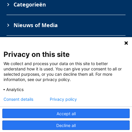
Categorieën
Nieuws of Media
Informatie
Privacy on this site
We collect and process your data on this site to better
understand how it is used. You can give your consent to all or
selected purposes, or you can decline them all. For more
information, see our privacy policy.
Analytics
Consent details
Privacy policy
Solar Opleidingen
Toermalijnstraat 7, 1812 RL Alkmaar
088 – 765 27 10
Accept all
Volg ons
Decline all