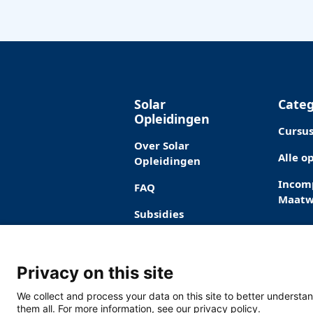
Solar
Categ
Opleidingen
Cursu
Over Solar
Alle o
Opleidingen
Incom
FAQ
Maatw
Subsidies
Contact
Privacy on this site
We collect and process your data on this site to better understan
them all. For more information, see our privacy policy.