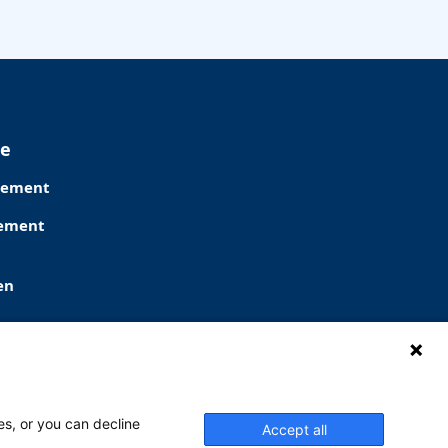
ie
lement
lement
en
es, or you can decline
Accept all