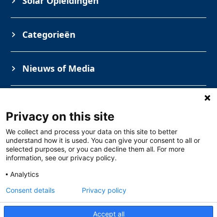
Solar Opleidingen
Categorieën
Nieuws of Media
Informatie
Privacy on this site
We collect and process your data on this site to better
understand how it is used. You can give your consent to all or
selected purposes, or you can decline them all. For more
information, see our privacy policy.
Analytics
Consent details
Privacy policy
Solar Opleidingen
Toermalijnstraat 7, 1812 RL Alkmaar
088 – 765 27 10
Accept all